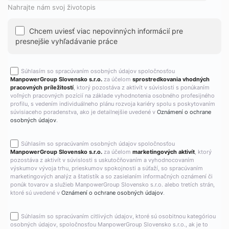
Nahrajte nám svoj životopis
Chcem uviesť viac nepovinných informácií pre
presnejšie vyhľadávanie práce
Súhlasím so spracúvaním osobných údajov spoločnosťou
ManpowerGroup Slovensko s.r.o.
za účelom
sprostredkovania vhodných
pracovných príležitostí
, ktorý pozostáva z aktivít v súvislosti s ponúkaním
voľných pracovných pozícií na základe vyhodnotenia osobného profesijného
profilu, s vedením individuálneho plánu rozvoja kariéry spolu s poskytovaním
súvisiaceho poradenstva, ako je detailnejšie uvedené v
Oznámení o ochrane
osobných údajov
.
Súhlasím so spracúvaním osobných údajov spoločnosťou
ManpowerGroup Slovensko s.r.o.
za účelom
marketingových aktivít
, ktorý
pozostáva z aktivít v súvislosti s uskutočňovaním a vyhodnocovaním
výskumov vývoja trhu, prieskumov spokojnosti a súťaží, so spracúvaním
marketingových analýz a štatistík a so zasielaním informačných oznámení či
ponúk tovarov a služieb ManpowerGroup Slovensko s.r.o. alebo tretích strán,
ktoré sú uvedené v
Oznámení o ochrane osobných údajov
.
Súhlasím so spracúvaním citlivých údajov, ktoré sú osobitnou kategóriou
osobných údajov, spoločnosťou ManpowerGroup Slovensko s.r.o., ak je to