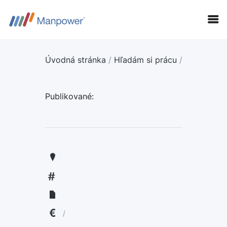
Úvodná stránka
/
Hľadám si prácu
/
Publikované:
KANDIDÁTI
FIRMY
LANGUAGE:
ENGLISH
/