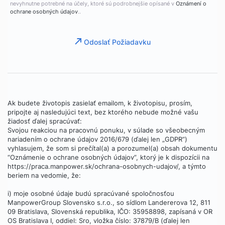
nevyhnutne potrebné na účely, ktoré sú podrobnejšie opísané v
Oznámení o
ochrane osobných údajov
..
Odoslať Požiadavku
Ak budete životopis zasielať emailom, k životopisu, prosím,
pripojte aj nasledujúci text, bez ktorého nebude možné vašu
žiadosť ďalej spracúvať:
Svojou reakciou na pracovnú ponuku, v súlade so všeobecným
nariadením o ochrane údajov 2016/679 (ďalej len „GDPR“)
vyhlasujem, že som si prečítal(a) a porozumel(a) obsah dokumentu
“Oznámenie o ochrane osobných údajov”, ktorý je k dispozícii na
https://praca.manpower.sk/ochrana-osobnych-udajov/, a týmto
beriem na vedomie, že:
i) moje osobné údaje budú spracúvané spoločnosťou
ManpowerGroup Slovensko s.r.o., so sídlom Landererova 12, 811
09 Bratislava, Slovenská republika, IČO: 35958898, zapísaná v OR
OS Bratislava I, oddiel: Sro, vložka číslo: 37879/B (ďalej len