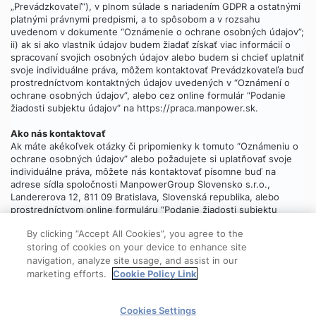
„Prevádzkovateľ“), v plnom súlade s nariadením GDPR a ostatnými
platnými právnymi predpismi, a to spôsobom a v rozsahu
uvedenom v dokumente “Oznámenie o ochrane osobných údajov”;
ii) ak si ako vlastník údajov budem žiadať získať viac informácií o
spracovaní svojich osobných údajov alebo budem si chcieť uplatniť
svoje individuálne práva, môžem kontaktovať Prevádzkovateľa buď
prostredníctvom kontaktných údajov uvedených v “Oznámení o
ochrane osobných údajov”, alebo cez online formulár “Podanie
žiadosti subjektu údajov” na https://praca.manpower.sk.
Ako nás kontaktovať
Ak máte akékoľvek otázky či pripomienky k tomuto “Oznámeniu o
ochrane osobných údajov” alebo požadujete si uplatňovať svoje
individuálne práva, môžete nás kontaktovať písomne buď na
adrese sídla spoločnosti ManpowerGroup Slovensko s.r.o.,
Landererova 12, 811 09 Bratislava, Slovenská republika, alebo
prostredníctvom online formuláru “Podanie žiadosti subjektu
údajov”, ktorý
nájdete tu
.
By clicking “Accept All Cookies”, you agree to the
storing of cookies on your device to enhance site
navigation, analyze site usage, and assist in our
marketing efforts.
Cookie Policy Link
© 2025 ManpowerGroup
Cookies Settings