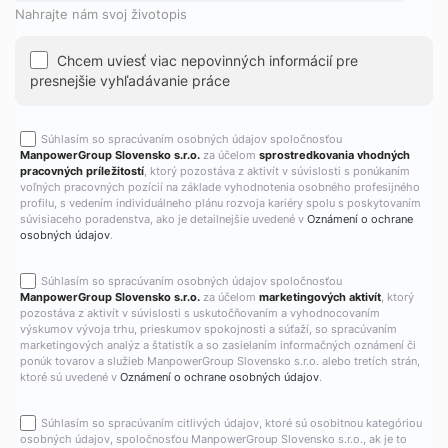
Nahrajte nám svoj životopis
Chcem uviesť viac nepovinných informácií pre
presnejšie vyhľadávanie práce
Súhlasím so spracúvaním osobných údajov spoločnosťou
ManpowerGroup Slovensko s.r.o.
za účelom
sprostredkovania vhodných
pracovných príležitostí
, ktorý pozostáva z aktivít v súvislosti s ponúkaním
voľných pracovných pozícií na základe vyhodnotenia osobného profesijného
profilu, s vedením individuálneho plánu rozvoja kariéry spolu s poskytovaním
súvisiaceho poradenstva, ako je detailnejšie uvedené v
Oznámení o ochrane
osobných údajov
.
Súhlasím so spracúvaním osobných údajov spoločnosťou
ManpowerGroup Slovensko s.r.o.
za účelom
marketingových aktivít
, ktorý
pozostáva z aktivít v súvislosti s uskutočňovaním a vyhodnocovaním
výskumov vývoja trhu, prieskumov spokojnosti a súťaží, so spracúvaním
marketingových analýz a štatistík a so zasielaním informačných oznámení či
ponúk tovarov a služieb ManpowerGroup Slovensko s.r.o. alebo tretích strán,
ktoré sú uvedené v
Oznámení o ochrane osobných údajov
.
Súhlasím so spracúvaním citlivých údajov, ktoré sú osobitnou kategóriou
osobných údajov, spoločnosťou ManpowerGroup Slovensko s.r.o., ak je to