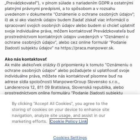
„Prevádzkovateľ“), v plnom súlade s nariadením GDPR a ostatnými
platnými právnymi predpismi, a to spôsobom a v rozsahu
uvedenom v dokumente “Oznámenie o ochrane osobných údajov”;
ii) ak si ako vlastník údajov budem žiadať získať viac informácií o
spracovaní svojich osobných údajov alebo budem si chcieť uplatniť
svoje individuálne práva, môžem kontaktovať Prevádzkovateľa buď
prostredníctvom kontaktných údajov uvedených v “Oznámení o
ochrane osobných údajov”, alebo cez online formulár “Podanie
žiadosti subjektu údajov” na https://praca.manpower.sk.
Ako nás kontaktovať
Ak máte akékoľvek otázky či pripomienky k tomuto “Oznámeniu o
ochrane osobných údajov” alebo požadujete si uplatňovať svoje
individuálne práva, môžete nás kontaktovať písomne buď na
adrese sídla spoločnosti ManpowerGroup Slovensko s.r.o.,
Landererova 12, 811 09 Bratislava, Slovenská republika, alebo
prostredníctvom online formuláru “Podanie žiadosti subjektu
údajov”, ktorý
nájdete tu
.
By clicking “Accept All Cookies”, you agree to the
storing of cookies on your device to enhance site
navigation, analyze site usage, and assist in our
marketing efforts.
Cookie Policy Link
© 2025 ManpowerGroup
Cookies Settings