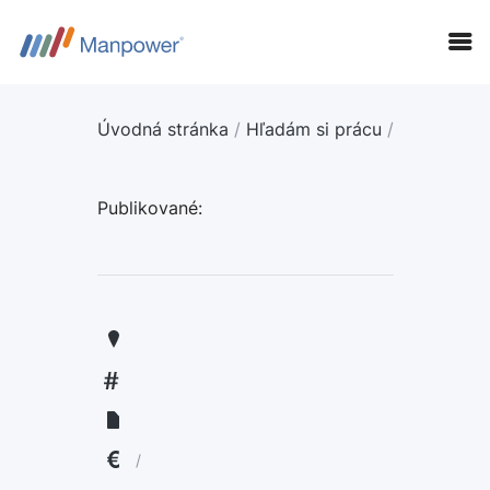
Úvodná stránka
/
Hľadám si prácu
/
Publikované:
KANDIDÁTI
FIRMY
LANGUAGE:
ENGLISH
/