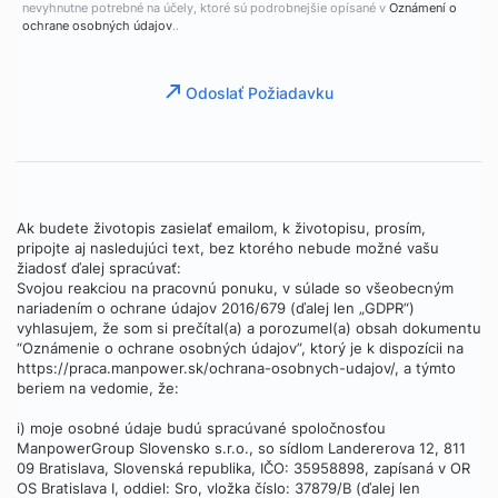
nevyhnutne potrebné na účely, ktoré sú podrobnejšie opísané v
Oznámení o
ochrane osobných údajov
..
Odoslať Požiadavku
Ak budete životopis zasielať emailom, k životopisu, prosím,
pripojte aj nasledujúci text, bez ktorého nebude možné vašu
žiadosť ďalej spracúvať:
Svojou reakciou na pracovnú ponuku, v súlade so všeobecným
nariadením o ochrane údajov 2016/679 (ďalej len „GDPR“)
vyhlasujem, že som si prečítal(a) a porozumel(a) obsah dokumentu
“Oznámenie o ochrane osobných údajov”, ktorý je k dispozícii na
https://praca.manpower.sk/ochrana-osobnych-udajov/, a týmto
beriem na vedomie, že:
i) moje osobné údaje budú spracúvané spoločnosťou
ManpowerGroup Slovensko s.r.o., so sídlom Landererova 12, 811
09 Bratislava, Slovenská republika, IČO: 35958898, zapísaná v OR
OS Bratislava I, oddiel: Sro, vložka číslo: 37879/B (ďalej len