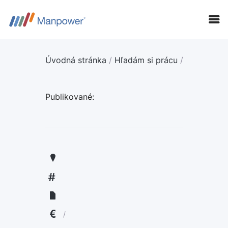
Úvodná stránka
/
Hľadám si prácu
/
Publikované:
KANDIDÁTI
FIRMY
LANGUAGE:
ENGLISH
/