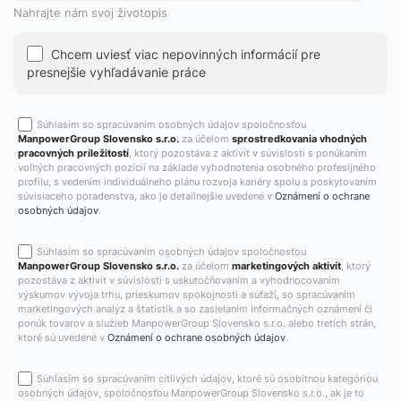
Nahrajte nám svoj životopis
Chcem uviesť viac nepovinných informácií pre
presnejšie vyhľadávanie práce
Súhlasím so spracúvaním osobných údajov spoločnosťou
ManpowerGroup Slovensko s.r.o.
za účelom
sprostredkovania vhodných
pracovných príležitostí
, ktorý pozostáva z aktivít v súvislosti s ponúkaním
voľných pracovných pozícií na základe vyhodnotenia osobného profesijného
profilu, s vedením individuálneho plánu rozvoja kariéry spolu s poskytovaním
súvisiaceho poradenstva, ako je detailnejšie uvedené v
Oznámení o ochrane
osobných údajov
.
Súhlasím so spracúvaním osobných údajov spoločnosťou
ManpowerGroup Slovensko s.r.o.
za účelom
marketingových aktivít
, ktorý
pozostáva z aktivít v súvislosti s uskutočňovaním a vyhodnocovaním
výskumov vývoja trhu, prieskumov spokojnosti a súťaží, so spracúvaním
marketingových analýz a štatistík a so zasielaním informačných oznámení či
ponúk tovarov a služieb ManpowerGroup Slovensko s.r.o. alebo tretích strán,
ktoré sú uvedené v
Oznámení o ochrane osobných údajov
.
Súhlasím so spracúvaním citlivých údajov, ktoré sú osobitnou kategóriou
osobných údajov, spoločnosťou ManpowerGroup Slovensko s.r.o., ak je to