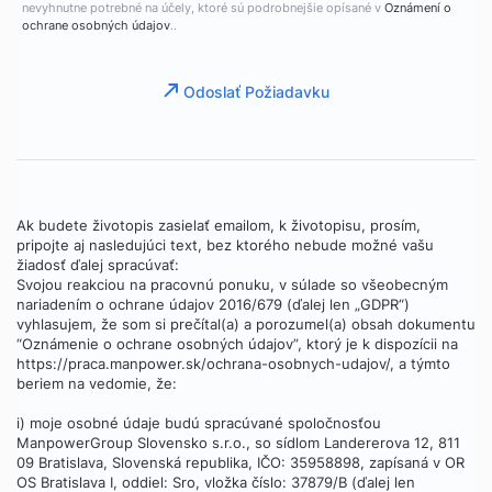
nevyhnutne potrebné na účely, ktoré sú podrobnejšie opísané v
Oznámení o
ochrane osobných údajov
..
Odoslať Požiadavku
Ak budete životopis zasielať emailom, k životopisu, prosím,
pripojte aj nasledujúci text, bez ktorého nebude možné vašu
žiadosť ďalej spracúvať:
Svojou reakciou na pracovnú ponuku, v súlade so všeobecným
nariadením o ochrane údajov 2016/679 (ďalej len „GDPR“)
vyhlasujem, že som si prečítal(a) a porozumel(a) obsah dokumentu
“Oznámenie o ochrane osobných údajov”, ktorý je k dispozícii na
https://praca.manpower.sk/ochrana-osobnych-udajov/, a týmto
beriem na vedomie, že:
i) moje osobné údaje budú spracúvané spoločnosťou
ManpowerGroup Slovensko s.r.o., so sídlom Landererova 12, 811
09 Bratislava, Slovenská republika, IČO: 35958898, zapísaná v OR
OS Bratislava I, oddiel: Sro, vložka číslo: 37879/B (ďalej len