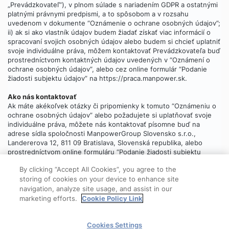
„Prevádzkovateľ“), v plnom súlade s nariadením GDPR a ostatnými
platnými právnymi predpismi, a to spôsobom a v rozsahu
uvedenom v dokumente “Oznámenie o ochrane osobných údajov”;
ii) ak si ako vlastník údajov budem žiadať získať viac informácií o
spracovaní svojich osobných údajov alebo budem si chcieť uplatniť
svoje individuálne práva, môžem kontaktovať Prevádzkovateľa buď
prostredníctvom kontaktných údajov uvedených v “Oznámení o
ochrane osobných údajov”, alebo cez online formulár “Podanie
žiadosti subjektu údajov” na https://praca.manpower.sk.
Ako nás kontaktovať
Ak máte akékoľvek otázky či pripomienky k tomuto “Oznámeniu o
ochrane osobných údajov” alebo požadujete si uplatňovať svoje
individuálne práva, môžete nás kontaktovať písomne buď na
adrese sídla spoločnosti ManpowerGroup Slovensko s.r.o.,
Landererova 12, 811 09 Bratislava, Slovenská republika, alebo
prostredníctvom online formuláru “Podanie žiadosti subjektu
údajov”, ktorý
nájdete tu
.
By clicking “Accept All Cookies”, you agree to the
storing of cookies on your device to enhance site
navigation, analyze site usage, and assist in our
marketing efforts.
Cookie Policy Link
© 2025 ManpowerGroup
Cookies Settings