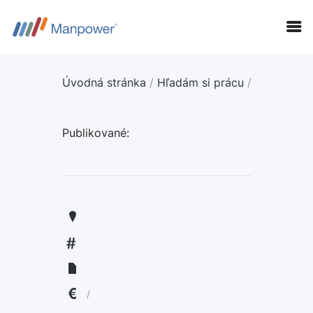
Úvodná stránka
/
Hľadám si prácu
/
Publikované:
KANDIDÁTI
FIRMY
LANGUAGE:
ENGLISH
/