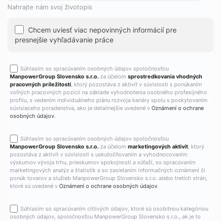
Nahrajte nám svoj životopis
Chcem uviesť viac nepovinných informácií pre
presnejšie vyhľadávanie práce
Súhlasím so spracúvaním osobných údajov spoločnosťou
ManpowerGroup Slovensko s.r.o.
za účelom
sprostredkovania vhodných
pracovných príležitostí
, ktorý pozostáva z aktivít v súvislosti s ponúkaním
voľných pracovných pozícií na základe vyhodnotenia osobného profesijného
profilu, s vedením individuálneho plánu rozvoja kariéry spolu s poskytovaním
súvisiaceho poradenstva, ako je detailnejšie uvedené v
Oznámení o ochrane
osobných údajov
.
Súhlasím so spracúvaním osobných údajov spoločnosťou
ManpowerGroup Slovensko s.r.o.
za účelom
marketingových aktivít
, ktorý
pozostáva z aktivít v súvislosti s uskutočňovaním a vyhodnocovaním
výskumov vývoja trhu, prieskumov spokojnosti a súťaží, so spracúvaním
marketingových analýz a štatistík a so zasielaním informačných oznámení či
ponúk tovarov a služieb ManpowerGroup Slovensko s.r.o. alebo tretích strán,
ktoré sú uvedené v
Oznámení o ochrane osobných údajov
.
Súhlasím so spracúvaním citlivých údajov, ktoré sú osobitnou kategóriou
osobných údajov, spoločnosťou ManpowerGroup Slovensko s.r.o., ak je to