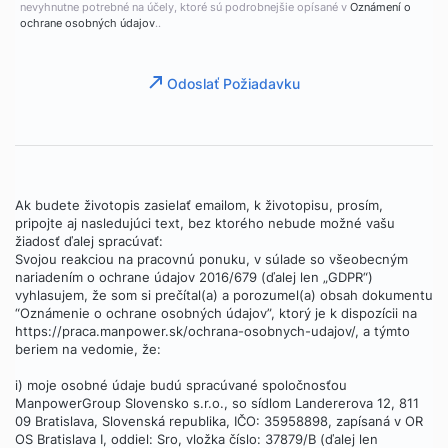
nevyhnutne potrebné na účely, ktoré sú podrobnejšie opísané v
Oznámení o
ochrane osobných údajov
..
Odoslať Požiadavku
Ak budete životopis zasielať emailom, k životopisu, prosím,
pripojte aj nasledujúci text, bez ktorého nebude možné vašu
žiadosť ďalej spracúvať:
Svojou reakciou na pracovnú ponuku, v súlade so všeobecným
nariadením o ochrane údajov 2016/679 (ďalej len „GDPR“)
vyhlasujem, že som si prečítal(a) a porozumel(a) obsah dokumentu
“Oznámenie o ochrane osobných údajov”, ktorý je k dispozícii na
https://praca.manpower.sk/ochrana-osobnych-udajov/, a týmto
beriem na vedomie, že:
i) moje osobné údaje budú spracúvané spoločnosťou
ManpowerGroup Slovensko s.r.o., so sídlom Landererova 12, 811
09 Bratislava, Slovenská republika, IČO: 35958898, zapísaná v OR
OS Bratislava I, oddiel: Sro, vložka číslo: 37879/B (ďalej len