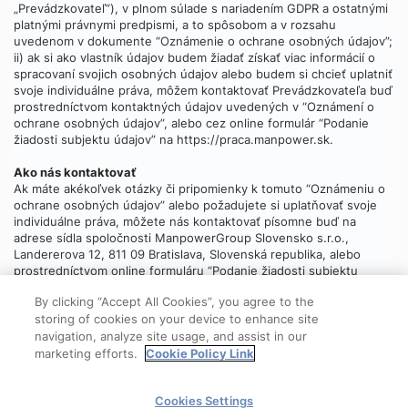
„Prevádzkovateľ“), v plnom súlade s nariadením GDPR a ostatnými
platnými právnymi predpismi, a to spôsobom a v rozsahu
uvedenom v dokumente “Oznámenie o ochrane osobných údajov”;
ii) ak si ako vlastník údajov budem žiadať získať viac informácií o
spracovaní svojich osobných údajov alebo budem si chcieť uplatniť
svoje individuálne práva, môžem kontaktovať Prevádzkovateľa buď
prostredníctvom kontaktných údajov uvedených v “Oznámení o
ochrane osobných údajov”, alebo cez online formulár “Podanie
žiadosti subjektu údajov” na https://praca.manpower.sk.
Ako nás kontaktovať
Ak máte akékoľvek otázky či pripomienky k tomuto “Oznámeniu o
ochrane osobných údajov” alebo požadujete si uplatňovať svoje
individuálne práva, môžete nás kontaktovať písomne buď na
adrese sídla spoločnosti ManpowerGroup Slovensko s.r.o.,
Landererova 12, 811 09 Bratislava, Slovenská republika, alebo
prostredníctvom online formuláru “Podanie žiadosti subjektu
údajov”, ktorý
nájdete tu
.
By clicking “Accept All Cookies”, you agree to the
storing of cookies on your device to enhance site
navigation, analyze site usage, and assist in our
marketing efforts.
Cookie Policy Link
© 2025 ManpowerGroup
Cookies Settings