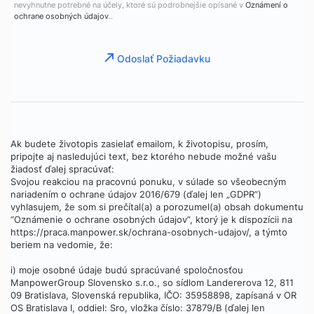
nevyhnutne potrebné na účely, ktoré sú podrobnejšie opísané v
Oznámení o
ochrane osobných údajov
..
Odoslať Požiadavku
Ak budete životopis zasielať emailom, k životopisu, prosím,
pripojte aj nasledujúci text, bez ktorého nebude možné vašu
žiadosť ďalej spracúvať:
Svojou reakciou na pracovnú ponuku, v súlade so všeobecným
nariadením o ochrane údajov 2016/679 (ďalej len „GDPR“)
vyhlasujem, že som si prečítal(a) a porozumel(a) obsah dokumentu
“Oznámenie o ochrane osobných údajov”, ktorý je k dispozícii na
https://praca.manpower.sk/ochrana-osobnych-udajov/, a týmto
beriem na vedomie, že:
i) moje osobné údaje budú spracúvané spoločnosťou
ManpowerGroup Slovensko s.r.o., so sídlom Landererova 12, 811
09 Bratislava, Slovenská republika, IČO: 35958898, zapísaná v OR
OS Bratislava I, oddiel: Sro, vložka číslo: 37879/B (ďalej len