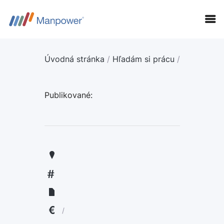
Úvodná stránka
/
Hľadám si prácu
/
Publikované:
KANDIDÁTI
FIRMY
LANGUAGE:
ENGLISH
/