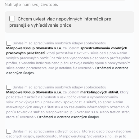
Nahrajte nám svoj životopis
Chcem uviesť viac nepovinných informácií pre
presnejšie vyhľadávanie práce
Súhlasím so spracúvaním osobných údajov spoločnosťou
ManpowerGroup Slovensko s.r.o.
za účelom
sprostredkovania vhodných
pracovných príležitostí
, ktorý pozostáva z aktivít v súvislosti s ponúkaním
voľných pracovných pozícií na základe vyhodnotenia osobného profesijného
profilu, s vedením individuálneho plánu rozvoja kariéry spolu s poskytovaním
súvisiaceho poradenstva, ako je detailnejšie uvedené v
Oznámení o ochrane
osobných údajov
.
Súhlasím so spracúvaním osobných údajov spoločnosťou
ManpowerGroup Slovensko s.r.o.
za účelom
marketingových aktivít
, ktorý
pozostáva z aktivít v súvislosti s uskutočňovaním a vyhodnocovaním
výskumov vývoja trhu, prieskumov spokojnosti a súťaží, so spracúvaním
marketingových analýz a štatistík a so zasielaním informačných oznámení či
ponúk tovarov a služieb ManpowerGroup Slovensko s.r.o. alebo tretích strán,
ktoré sú uvedené v
Oznámení o ochrane osobných údajov
.
Súhlasím so spracúvaním citlivých údajov, ktoré sú osobitnou kategóriou
osobných údajov, spoločnosťou ManpowerGroup Slovensko s.r.o., ak je to