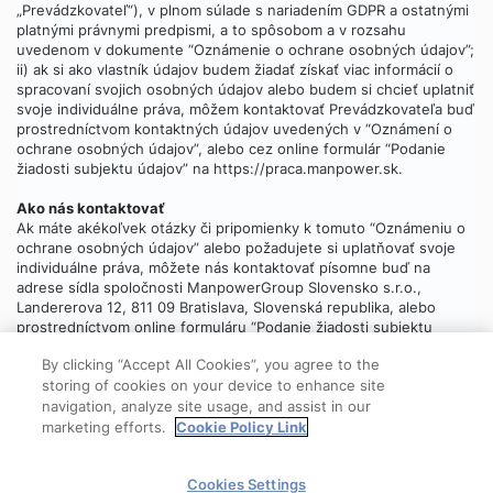
„Prevádzkovateľ“), v plnom súlade s nariadením GDPR a ostatnými
platnými právnymi predpismi, a to spôsobom a v rozsahu
uvedenom v dokumente “Oznámenie o ochrane osobných údajov”;
ii) ak si ako vlastník údajov budem žiadať získať viac informácií o
spracovaní svojich osobných údajov alebo budem si chcieť uplatniť
svoje individuálne práva, môžem kontaktovať Prevádzkovateľa buď
prostredníctvom kontaktných údajov uvedených v “Oznámení o
ochrane osobných údajov”, alebo cez online formulár “Podanie
žiadosti subjektu údajov” na https://praca.manpower.sk.
Ako nás kontaktovať
Ak máte akékoľvek otázky či pripomienky k tomuto “Oznámeniu o
ochrane osobných údajov” alebo požadujete si uplatňovať svoje
individuálne práva, môžete nás kontaktovať písomne buď na
adrese sídla spoločnosti ManpowerGroup Slovensko s.r.o.,
Landererova 12, 811 09 Bratislava, Slovenská republika, alebo
prostredníctvom online formuláru “Podanie žiadosti subjektu
údajov”, ktorý
nájdete tu
.
By clicking “Accept All Cookies”, you agree to the
storing of cookies on your device to enhance site
navigation, analyze site usage, and assist in our
marketing efforts.
Cookie Policy Link
© 2025 ManpowerGroup
Cookies Settings