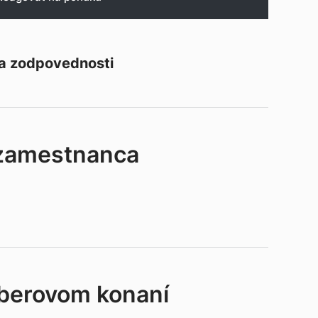
 a zodpovednosti
 zamestnanca
ýberovom konaní