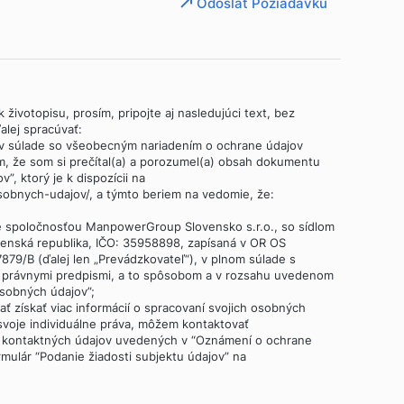
Odoslať Požiadavku
 životopisu, prosím, pripojte aj nasledujúci text, bez
lej spracúvať:
 v súlade so všeobecným nariadením o ochrane údajov
m, že som si prečítal(a) a porozumel(a) obsah dokumentu
, ktorý je k dispozícii na
obnych-udajov/, a týmto beriem na vedomie, že:
é spoločnosťou ManpowerGroup Slovensko s.r.o., so sídlom
ovenská republika, IČO: 35958898, zapísaná v OR OS
 37879/B (ďalej len „Prevádzkovateľ“), v plnom súlade s
i právnymi predpismi, a to spôsobom a v rozsahu uvedenom
sobných údajov”;
dať získať viac informácií o spracovaní svojich osobných
 svoje individuálne práva, môžem kontaktovať
 kontaktných údajov uvedených v “Oznámení o ochrane
rmulár “Podanie žiadosti subjektu údajov” na