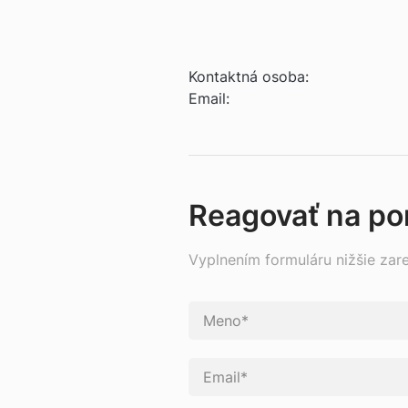
Kontaktná osoba:
Email:
Reagovať na p
Vyplnením formuláru nižšie zar