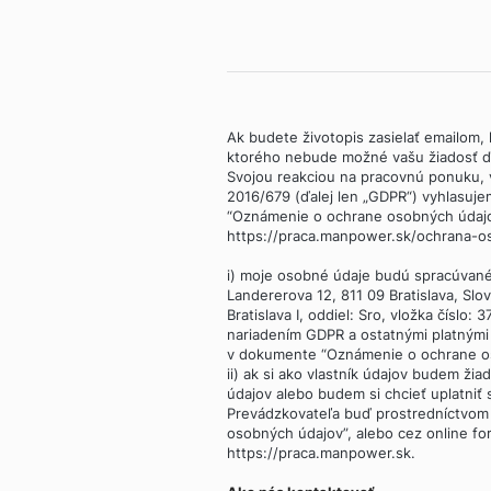
Ak budete životopis zasielať emailom, k
ktorého nebude možné vašu žiadosť ďa
Svojou reakciou na pracovnú ponuku,
2016/679 (ďalej len „GDPR“) vyhlasuje
“Oznámenie o ochrane osobných údajov”
https://praca.manpower.sk/ochrana-os
i) moje osobné údaje budú spracúvan
Landererova 12, 811 09 Bratislava, Sl
Bratislava I, oddiel: Sro, vložka číslo:
nariadením GDPR a ostatnými platným
v dokumente “Oznámenie o ochrane o
ii) ak si ako vlastník údajov budem žia
údajov alebo budem si chcieť uplatniť
Prevádzkovateľa buď prostredníctvom
osobných údajov”, alebo cez online fo
https://praca.manpower.sk.