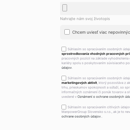
Nahrajte nám svoj životopis
Chcem uviesť viac nepovinných
Súhlasím so spracúvaním osobných úda
sprostredkovania vhodných pracovných príl
pracovných pozícií na základe vyhodnotenia 
kariéry spolu s poskytovaním súvisiaceho por
údajov
.
Súhlasím so spracúvaním osobných úda
marketingových aktivít
, ktorý pozostáva z 
trhu, prieskumov spokojnosti a súťaží, so sp
informačných oznámení či ponúk tovarov a slu
uvedené v
Oznámení o ochrane osobných úd
Súhlasím so spracúvaním citlivých údajo
ManpowerGroup Slovensko s.r.o., ak je to ne
ochrane osobných údajov
..