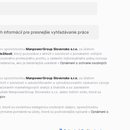
 informácií pre presnejšie vyhľadávanie práce
jov spoločnosťou
ManpowerGroup Slovensko s.r.o.
za účelom
ežitostí
, ktorý pozostáva z aktivít v súvislosti s ponúkaním voľných
osobného profesijného profilu, s vedením individuálneho plánu rozvoja
adenstva, ako je detailnejšie uvedené v
Oznámení o ochrane osobných
jov spoločnosťou
ManpowerGroup Slovensko s.r.o.
za účelom
aktivít v súvislosti s uskutočňovaním a vyhodnocovaním výskumov vývoja
racúvaním marketingových analýz a štatistík a so zasielaním
žieb ManpowerGroup Slovensko s.r.o. alebo tretích strán, ktoré sú
ajov
.
v, ktoré sú osobitnou kategóriou osobných údajov, spoločnosťou
vyhnutne potrebné na účely, ktoré sú podrobnejšie opísané v
Oznámení o