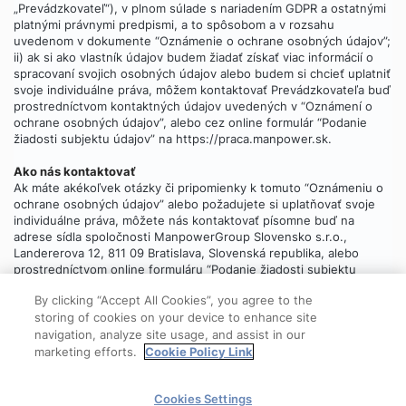
„Prevádzkovateľ“), v plnom súlade s nariadením GDPR a ostatnými
platnými právnymi predpismi, a to spôsobom a v rozsahu
uvedenom v dokumente “Oznámenie o ochrane osobných údajov”;
ii) ak si ako vlastník údajov budem žiadať získať viac informácií o
spracovaní svojich osobných údajov alebo budem si chcieť uplatniť
svoje individuálne práva, môžem kontaktovať Prevádzkovateľa buď
prostredníctvom kontaktných údajov uvedených v “Oznámení o
ochrane osobných údajov”, alebo cez online formulár “Podanie
žiadosti subjektu údajov” na https://praca.manpower.sk.
Ako nás kontaktovať
Ak máte akékoľvek otázky či pripomienky k tomuto “Oznámeniu o
ochrane osobných údajov” alebo požadujete si uplatňovať svoje
individuálne práva, môžete nás kontaktovať písomne buď na
adrese sídla spoločnosti ManpowerGroup Slovensko s.r.o.,
Landererova 12, 811 09 Bratislava, Slovenská republika, alebo
prostredníctvom online formuláru “Podanie žiadosti subjektu
údajov”, ktorý
nájdete tu
.
By clicking “Accept All Cookies”, you agree to the
storing of cookies on your device to enhance site
navigation, analyze site usage, and assist in our
marketing efforts.
Cookie Policy Link
© 2025 ManpowerGroup
Cookies Settings