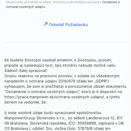
nevyhnutne potrebné na účely, ktoré sú podrobnejšie opísané v
Oznámení o
ochrane osobných údajov
..
Odoslať Požiadavku
Ak budete životopis zasielať emailom, k životopisu, prosím,
pripojte aj nasledujúci text, bez ktorého nebude možné vašu
žiadosť ďalej spracúvať:
Svojou reakciou na pracovnú ponuku, v súlade so všeobecným
nariadením o ochrane údajov 2016/679 (ďalej len „GDPR“)
vyhlasujem, že som si prečítal(a) a porozumel(a) obsah dokumentu
“Oznámenie o ochrane osobných údajov”, ktorý je k dispozícii na
https://praca.manpower.sk/ochrana-osobnych-udajov/, a týmto
beriem na vedomie, že:
i) moje osobné údaje budú spracúvané spoločnosťou
ManpowerGroup Slovensko s.r.o., so sídlom Landererova 12, 811
09 Bratislava, Slovenská republika, IČO: 35958898, zapísaná v OR
OS Bratislava I, oddiel: Sro, vložka číslo: 37879/B (ďalej len