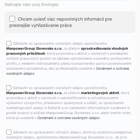
Nahrajte nám svoj životopis
Chcem uviesť viac nepovinných informácií pre
presnejšie vyhľadávanie práce
Súhlasím so spracúvaním osobných údajov spoločnosťou
ManpowerGroup Slovensko s.r.o.
za účelom
sprostredkovania vhodných
pracovných príležitostí
, ktorý pozostáva z aktivít v súvislosti s ponúkaním
voľných pracovných pozícií na základe vyhodnotenia osobného profesijného
profilu, s vedením individuálneho plánu rozvoja kariéry spolu s poskytovaním
súvisiaceho poradenstva, ako je detailnejšie uvedené v
Oznámení o ochrane
osobných údajov
.
Súhlasím so spracúvaním osobných údajov spoločnosťou
ManpowerGroup Slovensko s.r.o.
za účelom
marketingových aktivít
, ktorý
pozostáva z aktivít v súvislosti s uskutočňovaním a vyhodnocovaním
výskumov vývoja trhu, prieskumov spokojnosti a súťaží, so spracúvaním
marketingových analýz a štatistík a so zasielaním informačných oznámení či
ponúk tovarov a služieb ManpowerGroup Slovensko s.r.o. alebo tretích strán,
ktoré sú uvedené v
Oznámení o ochrane osobných údajov
.
Súhlasím so spracúvaním citlivých údajov, ktoré sú osobitnou kategóriou
osobných údajov, spoločnosťou ManpowerGroup Slovensko s.r.o., ak je to