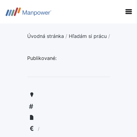
Úvodná stránka
/
Hľadám si prácu
/
Publikované:
KANDIDÁTI
FIRMY
LANGUAGE:
ENGLISH
/