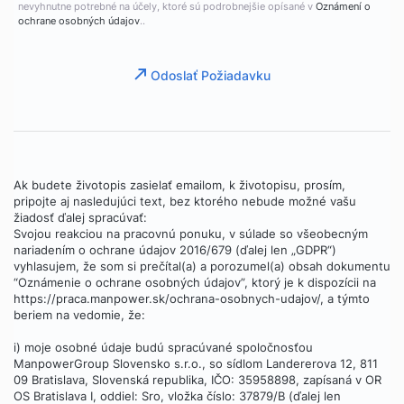
nevyhnutne potrebné na účely, ktoré sú podrobnejšie opísané v
Oznámení o
ochrane osobných údajov
..
Odoslať Požiadavku
Ak budete životopis zasielať emailom, k životopisu, prosím,
pripojte aj nasledujúci text, bez ktorého nebude možné vašu
žiadosť ďalej spracúvať:
Svojou reakciou na pracovnú ponuku, v súlade so všeobecným
nariadením o ochrane údajov 2016/679 (ďalej len „GDPR“)
vyhlasujem, že som si prečítal(a) a porozumel(a) obsah dokumentu
“Oznámenie o ochrane osobných údajov”, ktorý je k dispozícii na
https://praca.manpower.sk/ochrana-osobnych-udajov/, a týmto
beriem na vedomie, že:
i) moje osobné údaje budú spracúvané spoločnosťou
ManpowerGroup Slovensko s.r.o., so sídlom Landererova 12, 811
09 Bratislava, Slovenská republika, IČO: 35958898, zapísaná v OR
OS Bratislava I, oddiel: Sro, vložka číslo: 37879/B (ďalej len