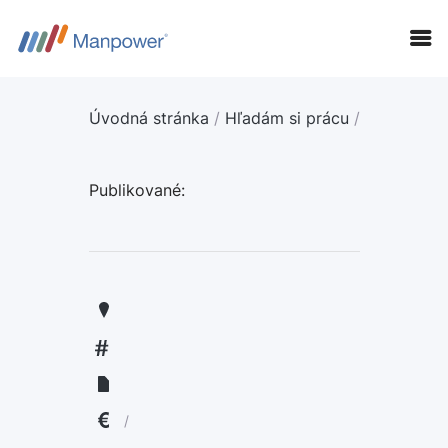
Úvodná stránka
/
Hľadám si prácu
/
Publikované:
KANDIDÁTI
FIRMY
LANGUAGE:
ENGLISH
/