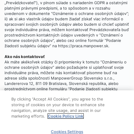
„Prevádzkovateľ“), v plnom súlade s nariadením GDPR a ostatnými
platnými právnymi predpismi, a to spôsobom a v rozsahu
uvedenom v dokumente “Oznámenie o ochrane osobných údajov”;
ii) ak si ako vlastník údajov budem žiadať získať viac informácií o
spracovaní svojich osobných údajov alebo budem si chcieť uplatniť
svoje individuálne práva, môžem kontaktovať Prevádzkovateľa buď
prostredníctvom kontaktných údajov uvedených v “Oznámení o
ochrane osobných údajov”, alebo cez online formulár “Podanie
žiadosti subjektu údajov” na https://praca.manpower.sk.
Ako nás kontaktovať
Ak máte akékoľvek otázky či pripomienky k tomuto “Oznámeniu o
ochrane osobných údajov” alebo požadujete si uplatňovať svoje
individuálne práva, môžete nás kontaktovať písomne buď na
adrese sídla spoločnosti ManpowerGroup Slovensko s.r.o.,
Landererova 12, 811 09 Bratislava, Slovenská republika, alebo
prostredníctvom online formuláru “Podanie žiadosti subjektu
údajov”, ktorý
nájdete tu
.
By clicking “Accept All Cookies”, you agree to the
storing of cookies on your device to enhance site
navigation, analyze site usage, and assist in our
marketing efforts.
Cookie Policy Link
© 2025 ManpowerGroup
Cookies Settings