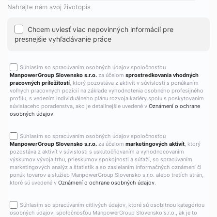
Nahrajte nám svoj životopis
Chcem uviesť viac nepovinných informácií pre
presnejšie vyhľadávanie práce
Súhlasím so spracúvaním osobných údajov spoločnosťou
ManpowerGroup Slovensko s.r.o.
za účelom
sprostredkovania vhodných
pracovných príležitostí
, ktorý pozostáva z aktivít v súvislosti s ponúkaním
voľných pracovných pozícií na základe vyhodnotenia osobného profesijného
profilu, s vedením individuálneho plánu rozvoja kariéry spolu s poskytovaním
súvisiaceho poradenstva, ako je detailnejšie uvedené v
Oznámení o ochrane
osobných údajov
.
Súhlasím so spracúvaním osobných údajov spoločnosťou
ManpowerGroup Slovensko s.r.o.
za účelom
marketingových aktivít
, ktorý
pozostáva z aktivít v súvislosti s uskutočňovaním a vyhodnocovaním
výskumov vývoja trhu, prieskumov spokojnosti a súťaží, so spracúvaním
marketingových analýz a štatistík a so zasielaním informačných oznámení či
ponúk tovarov a služieb ManpowerGroup Slovensko s.r.o. alebo tretích strán,
ktoré sú uvedené v
Oznámení o ochrane osobných údajov
.
Súhlasím so spracúvaním citlivých údajov, ktoré sú osobitnou kategóriou
osobných údajov, spoločnosťou ManpowerGroup Slovensko s.r.o., ak je to