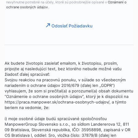
nevyhnutne potrebné na účely, ktoré sú podrobnejšie opísané v
Oznámení o
ochrane osobných údajov
..
Odoslať Požiadavku
Ak budete životopis zasielať emailom, k životopisu, prosím,
pripojte aj nasledujúci text, bez ktorého nebude možné vašu
žiadosť ďalej spracúvať:
Svojou reakciou na pracovnú ponuku, v súlade so všeobecným
nariadením o ochrane údajov 2016/679 (ďalej len „GDPR“)
vyhlasujem, že som si prečítal(a) a porozumel(a) obsah dokumentu
“Oznámenie o ochrane osobných údajov”, ktorý je k dispozícii na
https://praca.manpower.sk/ochrana-osobnych-udajov/, a týmto
beriem na vedomie, že:
i) moje osobné údaje budú spracúvané spoločnosťou
ManpowerGroup Slovensko s.r.o., so sídlom Landererova 12, 811
09 Bratislava, Slovenská republika, IČO: 35958898, zapísaná v OR
OS Bratislava I, oddiel: Sro, vložka číslo: 37879/B (ďalej len