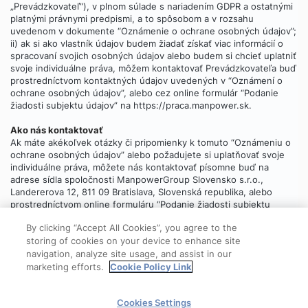
„Prevádzkovateľ“), v plnom súlade s nariadením GDPR a ostatnými
platnými právnymi predpismi, a to spôsobom a v rozsahu
uvedenom v dokumente “Oznámenie o ochrane osobných údajov”;
ii) ak si ako vlastník údajov budem žiadať získať viac informácií o
spracovaní svojich osobných údajov alebo budem si chcieť uplatniť
svoje individuálne práva, môžem kontaktovať Prevádzkovateľa buď
prostredníctvom kontaktných údajov uvedených v “Oznámení o
ochrane osobných údajov”, alebo cez online formulár “Podanie
žiadosti subjektu údajov” na https://praca.manpower.sk.
Ako nás kontaktovať
Ak máte akékoľvek otázky či pripomienky k tomuto “Oznámeniu o
ochrane osobných údajov” alebo požadujete si uplatňovať svoje
individuálne práva, môžete nás kontaktovať písomne buď na
adrese sídla spoločnosti ManpowerGroup Slovensko s.r.o.,
Landererova 12, 811 09 Bratislava, Slovenská republika, alebo
prostredníctvom online formuláru “Podanie žiadosti subjektu
údajov”, ktorý
nájdete tu
.
By clicking “Accept All Cookies”, you agree to the
storing of cookies on your device to enhance site
navigation, analyze site usage, and assist in our
marketing efforts.
Cookie Policy Link
© 2025 ManpowerGroup
Cookies Settings