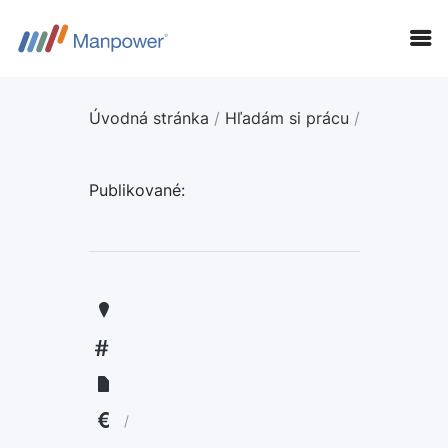
Úvodná stránka
/
Hľadám si prácu
/
Publikované:
KANDIDÁTI
FIRMY
LANGUAGE:
ENGLISH
/