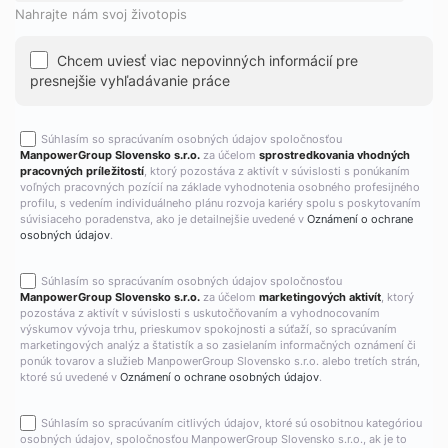
Nahrajte nám svoj životopis
Chcem uviesť viac nepovinných informácií pre
presnejšie vyhľadávanie práce
Súhlasím so spracúvaním osobných údajov spoločnosťou
ManpowerGroup Slovensko s.r.o.
za účelom
sprostredkovania vhodných
pracovných príležitostí
, ktorý pozostáva z aktivít v súvislosti s ponúkaním
voľných pracovných pozícií na základe vyhodnotenia osobného profesijného
profilu, s vedením individuálneho plánu rozvoja kariéry spolu s poskytovaním
súvisiaceho poradenstva, ako je detailnejšie uvedené v
Oznámení o ochrane
osobných údajov
.
Súhlasím so spracúvaním osobných údajov spoločnosťou
ManpowerGroup Slovensko s.r.o.
za účelom
marketingových aktivít
, ktorý
pozostáva z aktivít v súvislosti s uskutočňovaním a vyhodnocovaním
výskumov vývoja trhu, prieskumov spokojnosti a súťaží, so spracúvaním
marketingových analýz a štatistík a so zasielaním informačných oznámení či
ponúk tovarov a služieb ManpowerGroup Slovensko s.r.o. alebo tretích strán,
ktoré sú uvedené v
Oznámení o ochrane osobných údajov
.
Súhlasím so spracúvaním citlivých údajov, ktoré sú osobitnou kategóriou
osobných údajov, spoločnosťou ManpowerGroup Slovensko s.r.o., ak je to