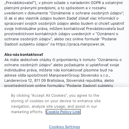
„Prevádzkovateľ“), v plnom súlade s nariadením GDPR a ostatnými
platnými právnymi predpismi, a to spôsobom a v rozsahu
uvedenom v dokumente “Oznámenie o ochrane osobných údajov”;
ii) ak si ako vlastník údajov budem žiadať získať viac informácií o
spracovaní svojich osobných údajov alebo budem si chcieť uplatniť
svoje individuálne práva, môžem kontaktovať Prevádzkovateľa buď
prostredníctvom kontaktných údajov uvedených v “Oznámení o
ochrane osobných údajov”, alebo cez online formulár “Podanie
žiadosti subjektu údajov” na https://praca.manpower.sk.
Ako nás kontaktovať
Ak máte akékoľvek otázky či pripomienky k tomuto “Oznámeniu o
ochrane osobných údajov” alebo požadujete si uplatňovať svoje
individuálne práva, môžete nás kontaktovať písomne buď na
adrese sídla spoločnosti ManpowerGroup Slovensko s.r.o.,
Landererova 12, 811 09 Bratislava, Slovenská republika, alebo
prostredníctvom online formuláru “Podanie žiadosti subjektu
údajov”, ktorý
nájdete tu
.
By clicking “Accept All Cookies”, you agree to the
storing of cookies on your device to enhance site
navigation, analyze site usage, and assist in our
marketing efforts.
Cookie Policy Link
© 2025 ManpowerGroup
Cookies Settings