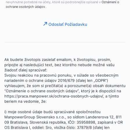
nevyhnutne potrebné na účely, ktoré sú podrobnejšie opísané v
Oznámení o
ochrane osobných údajov
..
Odoslať Požiadavku
Ak budete životopis zasielať emailom, k životopisu, prosím,
pripojte aj nasledujúci text, bez ktorého nebude možné vašu
žiadosť ďalej spracúvať:
Svojou reakciou na pracovnú ponuku, v súlade so všeobecným
nariadením o ochrane údajov 2016/679 (ďalej len „GDPR“)
vyhlasujem, že som si prečítal(a) a porozumel(a) obsah dokumentu
“Oznámenie o ochrane osobných údajov”, ktorý je k dispozícii na
https://praca.manpower.sk/ochrana-osobnych-udajov/, a týmto
beriem na vedomie, že:
i) moje osobné údaje budú spracúvané spoločnosťou
ManpowerGroup Slovensko s.r.o., so sídlom Landererova 12, 811
09 Bratislava, Slovenská republika, IČO: 35958898, zapísaná v OR
OS Bratislava I, oddiel: Sro, vložka číslo: 37879/B (ďalej len