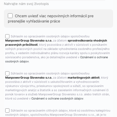
Nahrajte nám svoj životopis
Chcem uviesť viac nepovinných informácií pre
presnejšie vyhľadávanie práce
Súhlasím so spracúvaním osobných údajov spoločnosťou
ManpowerGroup Slovensko s.r.o.
za účelom
sprostredkovania vhodných
pracovných príležitostí
, ktorý pozostáva z aktivít v súvislosti s ponúkaním
voľných pracovných pozícií na základe vyhodnotenia osobného profesijného
profilu, s vedením individuálneho plánu rozvoja kariéry spolu s poskytovaním
súvisiaceho poradenstva, ako je detailnejšie uvedené v
Oznámení o ochrane
osobných údajov
.
Súhlasím so spracúvaním osobných údajov spoločnosťou
ManpowerGroup Slovensko s.r.o.
za účelom
marketingových aktivít
, ktorý
pozostáva z aktivít v súvislosti s uskutočňovaním a vyhodnocovaním
výskumov vývoja trhu, prieskumov spokojnosti a súťaží, so spracúvaním
marketingových analýz a štatistík a so zasielaním informačných oznámení či
ponúk tovarov a služieb ManpowerGroup Slovensko s.r.o. alebo tretích strán,
ktoré sú uvedené v
Oznámení o ochrane osobných údajov
.
Súhlasím so spracúvaním citlivých údajov, ktoré sú osobitnou kategóriou
osobných údajov, spoločnosťou ManpowerGroup Slovensko s.r.o., ak je to