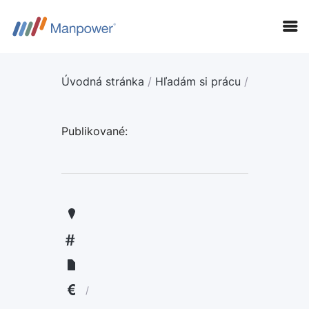
Úvodná stránka
/
Hľadám si prácu
/
Publikované:
KANDIDÁTI
FIRMY
LANGUAGE:
ENGLISH
/