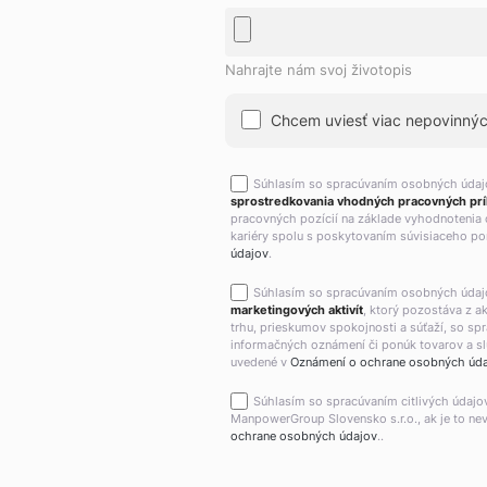
Nahrajte nám svoj životopis
Chcem uviesť viac nepovinných
Súhlasím so spracúvaním osobných úda
sprostredkovania vhodných pracovných príl
pracovných pozícií na základe vyhodnotenia 
kariéry spolu s poskytovaním súvisiaceho por
údajov
.
Súhlasím so spracúvaním osobných úda
marketingových aktivít
, ktorý pozostáva z 
trhu, prieskumov spokojnosti a súťaží, so sp
informačných oznámení či ponúk tovarov a slu
uvedené v
Oznámení o ochrane osobných úd
Súhlasím so spracúvaním citlivých údajo
ManpowerGroup Slovensko s.r.o., ak je to ne
ochrane osobných údajov
..