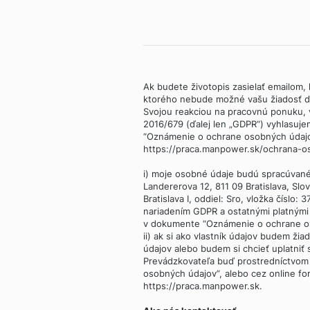
Ak budete životopis zasielať emailom, k
ktorého nebude možné vašu žiadosť ďa
Svojou reakciou na pracovnú ponuku,
2016/679 (ďalej len „GDPR“) vyhlasuje
“Oznámenie o ochrane osobných údajov”
https://praca.manpower.sk/ochrana-os
i) moje osobné údaje budú spracúvan
Landererova 12, 811 09 Bratislava, Sl
Bratislava I, oddiel: Sro, vložka číslo:
nariadením GDPR a ostatnými platným
v dokumente “Oznámenie o ochrane o
ii) ak si ako vlastník údajov budem žia
údajov alebo budem si chcieť uplatniť
Prevádzkovateľa buď prostredníctvom
osobných údajov”, alebo cez online fo
https://praca.manpower.sk.