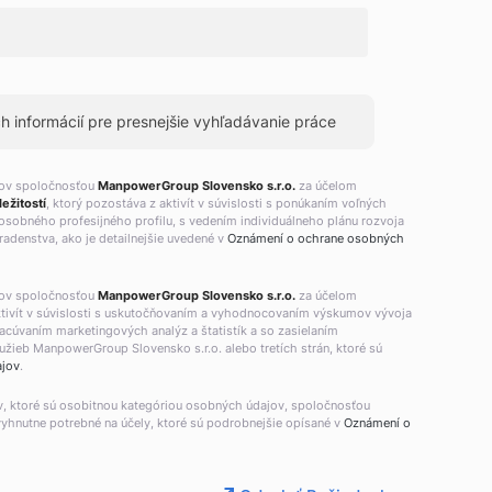
 informácií pre presnejšie vyhľadávanie práce
jov spoločnosťou
ManpowerGroup Slovensko s.r.o.
za účelom
ežitostí
, ktorý pozostáva z aktivít v súvislosti s ponúkaním voľných
osobného profesijného profilu, s vedením individuálneho plánu rozvoja
adenstva, ako je detailnejšie uvedené v
Oznámení o ochrane osobných
jov spoločnosťou
ManpowerGroup Slovensko s.r.o.
za účelom
aktivít v súvislosti s uskutočňovaním a vyhodnocovaním výskumov vývoja
racúvaním marketingových analýz a štatistík a so zasielaním
žieb ManpowerGroup Slovensko s.r.o. alebo tretích strán, ktoré sú
ajov
.
v, ktoré sú osobitnou kategóriou osobných údajov, spoločnosťou
vyhnutne potrebné na účely, ktoré sú podrobnejšie opísané v
Oznámení o