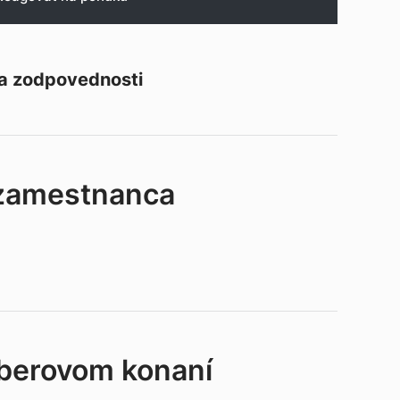
 a zodpovednosti
 zamestnanca
ýberovom konaní