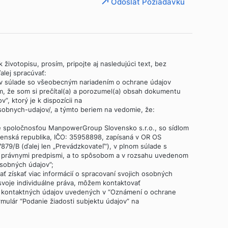
Odoslať Požiadavku
 životopisu, prosím, pripojte aj nasledujúci text, bez
lej spracúvať:
 v súlade so všeobecným nariadením o ochrane údajov
m, že som si prečítal(a) a porozumel(a) obsah dokumentu
, ktorý je k dispozícii na
obnych-udajov/, a týmto beriem na vedomie, že:
é spoločnosťou ManpowerGroup Slovensko s.r.o., so sídlom
ovenská republika, IČO: 35958898, zapísaná v OR OS
 37879/B (ďalej len „Prevádzkovateľ“), v plnom súlade s
i právnymi predpismi, a to spôsobom a v rozsahu uvedenom
sobných údajov”;
dať získať viac informácií o spracovaní svojich osobných
 svoje individuálne práva, môžem kontaktovať
 kontaktných údajov uvedených v “Oznámení o ochrane
rmulár “Podanie žiadosti subjektu údajov” na