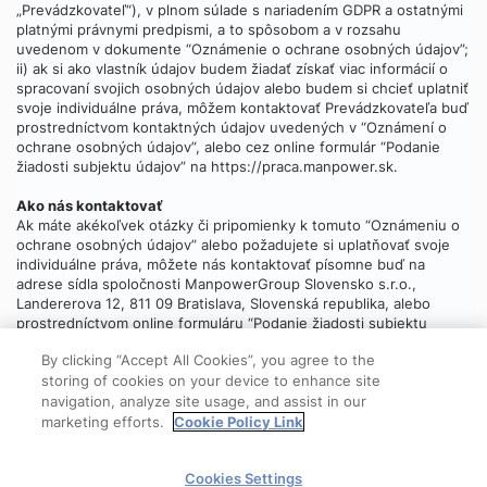
„Prevádzkovateľ“), v plnom súlade s nariadením GDPR a ostatnými
platnými právnymi predpismi, a to spôsobom a v rozsahu
uvedenom v dokumente “Oznámenie o ochrane osobných údajov”;
ii) ak si ako vlastník údajov budem žiadať získať viac informácií o
spracovaní svojich osobných údajov alebo budem si chcieť uplatniť
svoje individuálne práva, môžem kontaktovať Prevádzkovateľa buď
prostredníctvom kontaktných údajov uvedených v “Oznámení o
ochrane osobných údajov”, alebo cez online formulár “Podanie
žiadosti subjektu údajov” na https://praca.manpower.sk.
Ako nás kontaktovať
Ak máte akékoľvek otázky či pripomienky k tomuto “Oznámeniu o
ochrane osobných údajov” alebo požadujete si uplatňovať svoje
individuálne práva, môžete nás kontaktovať písomne buď na
adrese sídla spoločnosti ManpowerGroup Slovensko s.r.o.,
Landererova 12, 811 09 Bratislava, Slovenská republika, alebo
prostredníctvom online formuláru “Podanie žiadosti subjektu
údajov”, ktorý
nájdete tu
.
By clicking “Accept All Cookies”, you agree to the
storing of cookies on your device to enhance site
navigation, analyze site usage, and assist in our
marketing efforts.
Cookie Policy Link
© 2025 ManpowerGroup
Cookies Settings