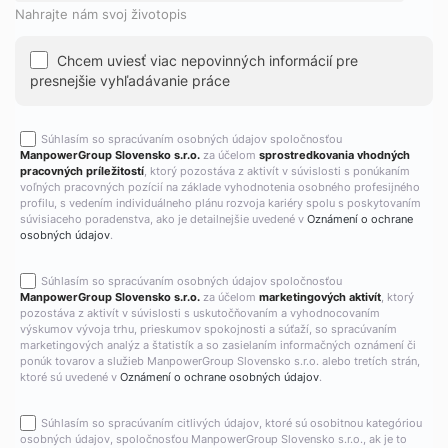
Nahrajte nám svoj životopis
Chcem uviesť viac nepovinných informácií pre
presnejšie vyhľadávanie práce
Súhlasím so spracúvaním osobných údajov spoločnosťou
ManpowerGroup Slovensko s.r.o.
za účelom
sprostredkovania vhodných
pracovných príležitostí
, ktorý pozostáva z aktivít v súvislosti s ponúkaním
voľných pracovných pozícií na základe vyhodnotenia osobného profesijného
profilu, s vedením individuálneho plánu rozvoja kariéry spolu s poskytovaním
súvisiaceho poradenstva, ako je detailnejšie uvedené v
Oznámení o ochrane
osobných údajov
.
Súhlasím so spracúvaním osobných údajov spoločnosťou
ManpowerGroup Slovensko s.r.o.
za účelom
marketingových aktivít
, ktorý
pozostáva z aktivít v súvislosti s uskutočňovaním a vyhodnocovaním
výskumov vývoja trhu, prieskumov spokojnosti a súťaží, so spracúvaním
marketingových analýz a štatistík a so zasielaním informačných oznámení či
ponúk tovarov a služieb ManpowerGroup Slovensko s.r.o. alebo tretích strán,
ktoré sú uvedené v
Oznámení o ochrane osobných údajov
.
Súhlasím so spracúvaním citlivých údajov, ktoré sú osobitnou kategóriou
osobných údajov, spoločnosťou ManpowerGroup Slovensko s.r.o., ak je to