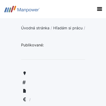
Úvodná stránka
/
Hľadám si prácu
/
Publikované:
KANDIDÁTI
FIRMY
LANGUAGE:
ENGLISH
/