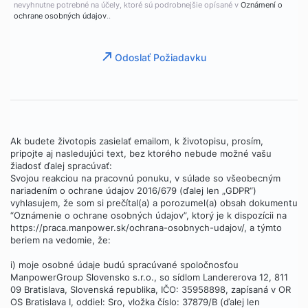
nevyhnutne potrebné na účely, ktoré sú podrobnejšie opísané v
Oznámení o
ochrane osobných údajov
..
Odoslať Požiadavku
Ak budete životopis zasielať emailom, k životopisu, prosím,
pripojte aj nasledujúci text, bez ktorého nebude možné vašu
žiadosť ďalej spracúvať:
Svojou reakciou na pracovnú ponuku, v súlade so všeobecným
nariadením o ochrane údajov 2016/679 (ďalej len „GDPR“)
vyhlasujem, že som si prečítal(a) a porozumel(a) obsah dokumentu
“Oznámenie o ochrane osobných údajov”, ktorý je k dispozícii na
https://praca.manpower.sk/ochrana-osobnych-udajov/, a týmto
beriem na vedomie, že:
i) moje osobné údaje budú spracúvané spoločnosťou
ManpowerGroup Slovensko s.r.o., so sídlom Landererova 12, 811
09 Bratislava, Slovenská republika, IČO: 35958898, zapísaná v OR
OS Bratislava I, oddiel: Sro, vložka číslo: 37879/B (ďalej len