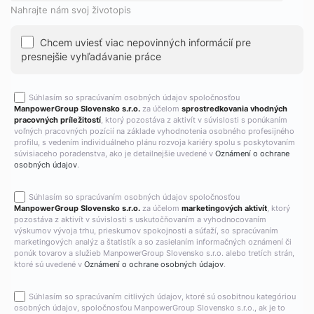
Nahrajte nám svoj životopis
Chcem uviesť viac nepovinných informácií pre
presnejšie vyhľadávanie práce
Súhlasím so spracúvaním osobných údajov spoločnosťou
ManpowerGroup Slovensko s.r.o.
za účelom
sprostredkovania vhodných
pracovných príležitostí
, ktorý pozostáva z aktivít v súvislosti s ponúkaním
voľných pracovných pozícií na základe vyhodnotenia osobného profesijného
profilu, s vedením individuálneho plánu rozvoja kariéry spolu s poskytovaním
súvisiaceho poradenstva, ako je detailnejšie uvedené v
Oznámení o ochrane
osobných údajov
.
Súhlasím so spracúvaním osobných údajov spoločnosťou
ManpowerGroup Slovensko s.r.o.
za účelom
marketingových aktivít
, ktorý
pozostáva z aktivít v súvislosti s uskutočňovaním a vyhodnocovaním
výskumov vývoja trhu, prieskumov spokojnosti a súťaží, so spracúvaním
marketingových analýz a štatistík a so zasielaním informačných oznámení či
ponúk tovarov a služieb ManpowerGroup Slovensko s.r.o. alebo tretích strán,
ktoré sú uvedené v
Oznámení o ochrane osobných údajov
.
Súhlasím so spracúvaním citlivých údajov, ktoré sú osobitnou kategóriou
osobných údajov, spoločnosťou ManpowerGroup Slovensko s.r.o., ak je to