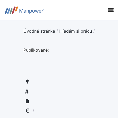
Úvodná stránka
/
Hľadám si prácu
/
Publikované:
KANDIDÁTI
FIRMY
LANGUAGE:
ENGLISH
/