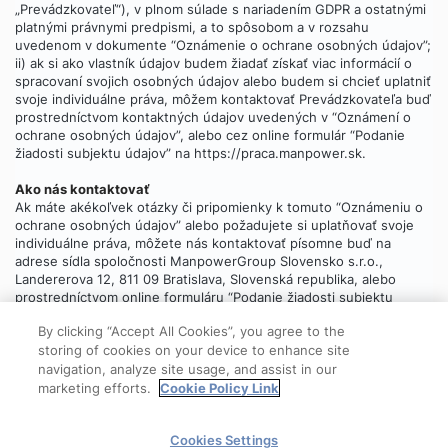
„Prevádzkovateľ“), v plnom súlade s nariadením GDPR a ostatnými
platnými právnymi predpismi, a to spôsobom a v rozsahu
uvedenom v dokumente “Oznámenie o ochrane osobných údajov”;
ii) ak si ako vlastník údajov budem žiadať získať viac informácií o
spracovaní svojich osobných údajov alebo budem si chcieť uplatniť
svoje individuálne práva, môžem kontaktovať Prevádzkovateľa buď
prostredníctvom kontaktných údajov uvedených v “Oznámení o
ochrane osobných údajov”, alebo cez online formulár “Podanie
žiadosti subjektu údajov” na https://praca.manpower.sk.
Ako nás kontaktovať
Ak máte akékoľvek otázky či pripomienky k tomuto “Oznámeniu o
ochrane osobných údajov” alebo požadujete si uplatňovať svoje
individuálne práva, môžete nás kontaktovať písomne buď na
adrese sídla spoločnosti ManpowerGroup Slovensko s.r.o.,
Landererova 12, 811 09 Bratislava, Slovenská republika, alebo
prostredníctvom online formuláru “Podanie žiadosti subjektu
údajov”, ktorý
nájdete tu
.
By clicking “Accept All Cookies”, you agree to the
storing of cookies on your device to enhance site
navigation, analyze site usage, and assist in our
marketing efforts.
Cookie Policy Link
© 2025 ManpowerGroup
Cookies Settings