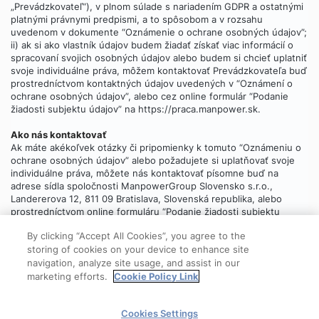
„Prevádzkovateľ“), v plnom súlade s nariadením GDPR a ostatnými
platnými právnymi predpismi, a to spôsobom a v rozsahu
uvedenom v dokumente “Oznámenie o ochrane osobných údajov”;
ii) ak si ako vlastník údajov budem žiadať získať viac informácií o
spracovaní svojich osobných údajov alebo budem si chcieť uplatniť
svoje individuálne práva, môžem kontaktovať Prevádzkovateľa buď
prostredníctvom kontaktných údajov uvedených v “Oznámení o
ochrane osobných údajov”, alebo cez online formulár “Podanie
žiadosti subjektu údajov” na https://praca.manpower.sk.
Ako nás kontaktovať
Ak máte akékoľvek otázky či pripomienky k tomuto “Oznámeniu o
ochrane osobných údajov” alebo požadujete si uplatňovať svoje
individuálne práva, môžete nás kontaktovať písomne buď na
adrese sídla spoločnosti ManpowerGroup Slovensko s.r.o.,
Landererova 12, 811 09 Bratislava, Slovenská republika, alebo
prostredníctvom online formuláru “Podanie žiadosti subjektu
údajov”, ktorý
nájdete tu
.
By clicking “Accept All Cookies”, you agree to the
storing of cookies on your device to enhance site
navigation, analyze site usage, and assist in our
marketing efforts.
Cookie Policy Link
© 2025 ManpowerGroup
Cookies Settings