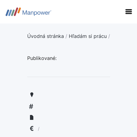
Úvodná stránka
/
Hľadám si prácu
/
Publikované:
KANDIDÁTI
FIRMY
LANGUAGE:
ENGLISH
/