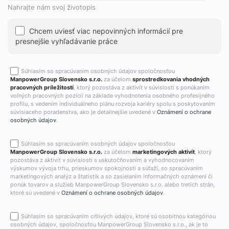
Nahrajte nám svoj životopis
Chcem uviesť viac nepovinných informácií pre
presnejšie vyhľadávanie práce
Súhlasím so spracúvaním osobných údajov spoločnosťou
ManpowerGroup Slovensko s.r.o.
za účelom
sprostredkovania vhodných
pracovných príležitostí
, ktorý pozostáva z aktivít v súvislosti s ponúkaním
voľných pracovných pozícií na základe vyhodnotenia osobného profesijného
profilu, s vedením individuálneho plánu rozvoja kariéry spolu s poskytovaním
súvisiaceho poradenstva, ako je detailnejšie uvedené v
Oznámení o ochrane
osobných údajov
.
Súhlasím so spracúvaním osobných údajov spoločnosťou
ManpowerGroup Slovensko s.r.o.
za účelom
marketingových aktivít
, ktorý
pozostáva z aktivít v súvislosti s uskutočňovaním a vyhodnocovaním
výskumov vývoja trhu, prieskumov spokojnosti a súťaží, so spracúvaním
marketingových analýz a štatistík a so zasielaním informačných oznámení či
ponúk tovarov a služieb ManpowerGroup Slovensko s.r.o. alebo tretích strán,
ktoré sú uvedené v
Oznámení o ochrane osobných údajov
.
Súhlasím so spracúvaním citlivých údajov, ktoré sú osobitnou kategóriou
osobných údajov, spoločnosťou ManpowerGroup Slovensko s.r.o., ak je to