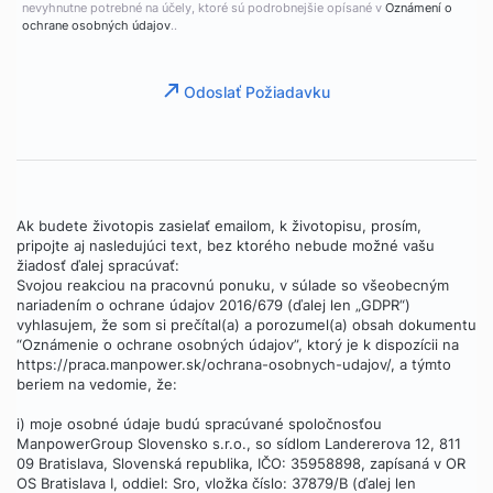
nevyhnutne potrebné na účely, ktoré sú podrobnejšie opísané v
Oznámení o
ochrane osobných údajov
..
Odoslať Požiadavku
Ak budete životopis zasielať emailom, k životopisu, prosím,
pripojte aj nasledujúci text, bez ktorého nebude možné vašu
žiadosť ďalej spracúvať:
Svojou reakciou na pracovnú ponuku, v súlade so všeobecným
nariadením o ochrane údajov 2016/679 (ďalej len „GDPR“)
vyhlasujem, že som si prečítal(a) a porozumel(a) obsah dokumentu
“Oznámenie o ochrane osobných údajov”, ktorý je k dispozícii na
https://praca.manpower.sk/ochrana-osobnych-udajov/, a týmto
beriem na vedomie, že:
i) moje osobné údaje budú spracúvané spoločnosťou
ManpowerGroup Slovensko s.r.o., so sídlom Landererova 12, 811
09 Bratislava, Slovenská republika, IČO: 35958898, zapísaná v OR
OS Bratislava I, oddiel: Sro, vložka číslo: 37879/B (ďalej len