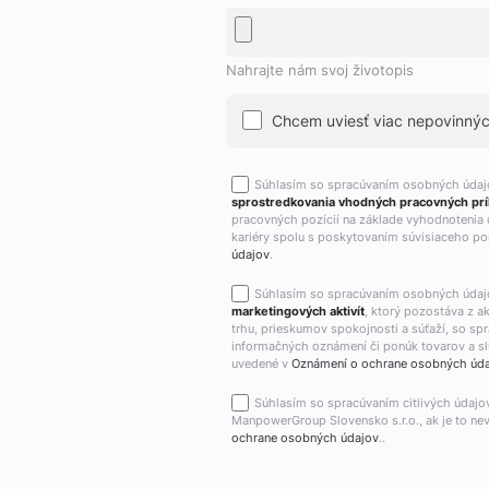
Nahrajte nám svoj životopis
Chcem uviesť viac nepovinných
Súhlasím so spracúvaním osobných úda
sprostredkovania vhodných pracovných príl
pracovných pozícií na základe vyhodnotenia 
kariéry spolu s poskytovaním súvisiaceho por
údajov
.
Súhlasím so spracúvaním osobných úda
marketingových aktivít
, ktorý pozostáva z 
trhu, prieskumov spokojnosti a súťaží, so sp
informačných oznámení či ponúk tovarov a slu
uvedené v
Oznámení o ochrane osobných úd
Súhlasím so spracúvaním citlivých údajo
ManpowerGroup Slovensko s.r.o., ak je to ne
ochrane osobných údajov
..