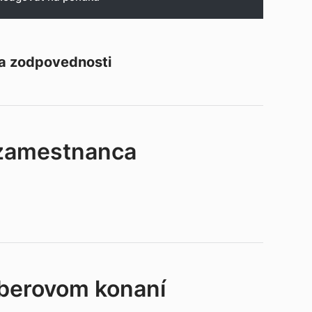
 a zodpovednosti
 zamestnanca
ýberovom konaní