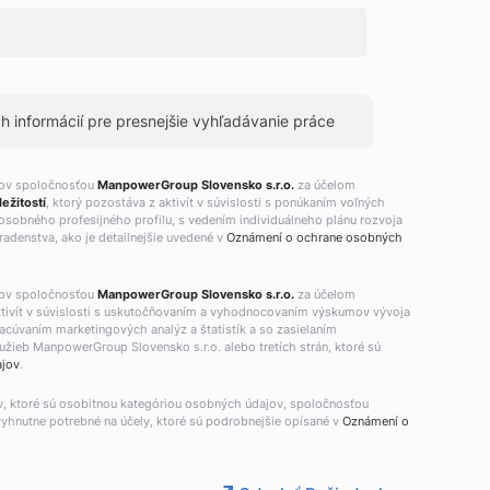
 informácií pre presnejšie vyhľadávanie práce
jov spoločnosťou
ManpowerGroup Slovensko s.r.o.
za účelom
ežitostí
, ktorý pozostáva z aktivít v súvislosti s ponúkaním voľných
osobného profesijného profilu, s vedením individuálneho plánu rozvoja
adenstva, ako je detailnejšie uvedené v
Oznámení o ochrane osobných
jov spoločnosťou
ManpowerGroup Slovensko s.r.o.
za účelom
aktivít v súvislosti s uskutočňovaním a vyhodnocovaním výskumov vývoja
racúvaním marketingových analýz a štatistík a so zasielaním
žieb ManpowerGroup Slovensko s.r.o. alebo tretích strán, ktoré sú
ajov
.
v, ktoré sú osobitnou kategóriou osobných údajov, spoločnosťou
vyhnutne potrebné na účely, ktoré sú podrobnejšie opísané v
Oznámení o