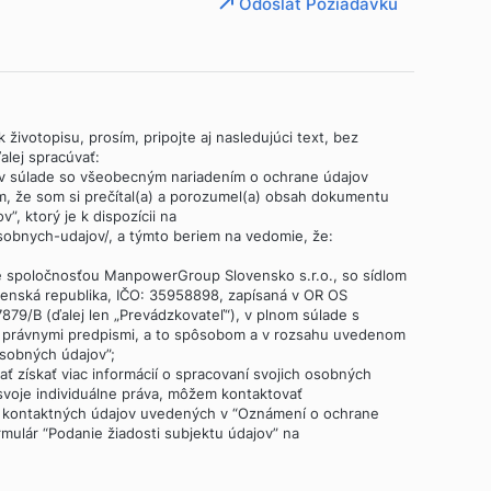
Odoslať Požiadavku
 životopisu, prosím, pripojte aj nasledujúci text, bez
lej spracúvať:
 v súlade so všeobecným nariadením o ochrane údajov
m, že som si prečítal(a) a porozumel(a) obsah dokumentu
, ktorý je k dispozícii na
obnych-udajov/, a týmto beriem na vedomie, že:
é spoločnosťou ManpowerGroup Slovensko s.r.o., so sídlom
ovenská republika, IČO: 35958898, zapísaná v OR OS
 37879/B (ďalej len „Prevádzkovateľ“), v plnom súlade s
i právnymi predpismi, a to spôsobom a v rozsahu uvedenom
sobných údajov”;
dať získať viac informácií o spracovaní svojich osobných
 svoje individuálne práva, môžem kontaktovať
 kontaktných údajov uvedených v “Oznámení o ochrane
rmulár “Podanie žiadosti subjektu údajov” na