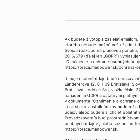
Ak budete životopis zasielať emailom, k
ktorého nebude možné vašu žiadosť ďa
Svojou reakciou na pracovnú ponuku,
2016/679 (ďalej len „GDPR“) vyhlasuje
“Oznámenie o ochrane osobných údajov”
https://praca.manpower.sk/ochrana-os
i) moje osobné údaje budú spracúvan
Landererova 12, 811 09 Bratislava, Sl
Bratislava I, oddiel: Sro, vložka číslo:
nariadením GDPR a ostatnými platným
v dokumente “Oznámenie o ochrane o
ii) ak si ako vlastník údajov budem žia
údajov alebo budem si chcieť uplatniť
Prevádzkovateľa buď prostredníctvom
osobných údajov”, alebo cez online fo
https://praca.manpower.sk.