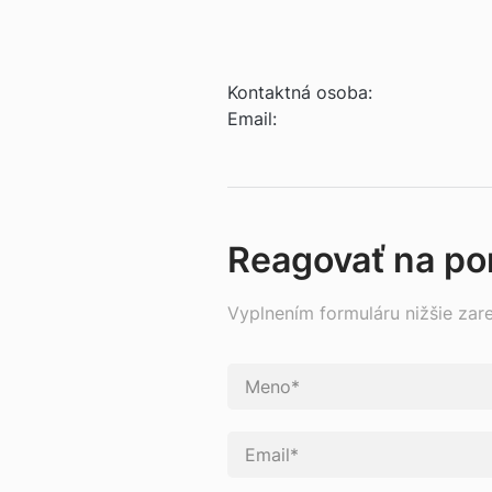
Kontaktná osoba:
Email:
Reagovať na p
Vyplnením formuláru nižšie zar