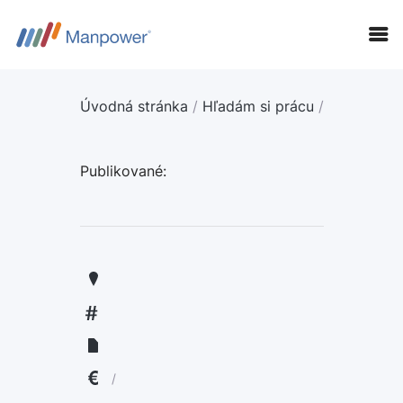
Úvodná stránka
/
Hľadám si prácu
/
Publikované:
KANDIDÁTI
FIRMY
LANGUAGE:
ENGLISH
/