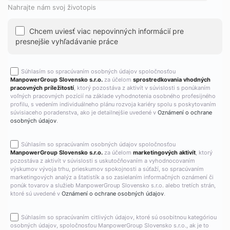
Nahrajte nám svoj životopis
Chcem uviesť viac nepovinných informácií pre
presnejšie vyhľadávanie práce
Súhlasím so spracúvaním osobných údajov spoločnosťou
ManpowerGroup Slovensko s.r.o.
za účelom
sprostredkovania vhodných
pracovných príležitostí
, ktorý pozostáva z aktivít v súvislosti s ponúkaním
voľných pracovných pozícií na základe vyhodnotenia osobného profesijného
profilu, s vedením individuálneho plánu rozvoja kariéry spolu s poskytovaním
súvisiaceho poradenstva, ako je detailnejšie uvedené v
Oznámení o ochrane
osobných údajov
.
Súhlasím so spracúvaním osobných údajov spoločnosťou
ManpowerGroup Slovensko s.r.o.
za účelom
marketingových aktivít
, ktorý
pozostáva z aktivít v súvislosti s uskutočňovaním a vyhodnocovaním
výskumov vývoja trhu, prieskumov spokojnosti a súťaží, so spracúvaním
marketingových analýz a štatistík a so zasielaním informačných oznámení či
ponúk tovarov a služieb ManpowerGroup Slovensko s.r.o. alebo tretích strán,
ktoré sú uvedené v
Oznámení o ochrane osobných údajov
.
Súhlasím so spracúvaním citlivých údajov, ktoré sú osobitnou kategóriou
osobných údajov, spoločnosťou ManpowerGroup Slovensko s.r.o., ak je to