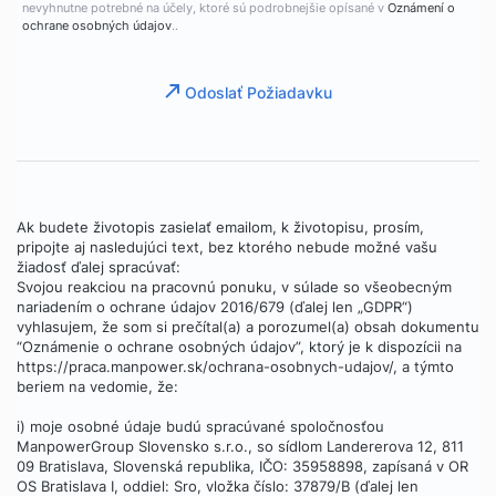
nevyhnutne potrebné na účely, ktoré sú podrobnejšie opísané v
Oznámení o
ochrane osobných údajov
..
Odoslať Požiadavku
Ak budete životopis zasielať emailom, k životopisu, prosím,
pripojte aj nasledujúci text, bez ktorého nebude možné vašu
žiadosť ďalej spracúvať:
Svojou reakciou na pracovnú ponuku, v súlade so všeobecným
nariadením o ochrane údajov 2016/679 (ďalej len „GDPR“)
vyhlasujem, že som si prečítal(a) a porozumel(a) obsah dokumentu
“Oznámenie o ochrane osobných údajov”, ktorý je k dispozícii na
https://praca.manpower.sk/ochrana-osobnych-udajov/, a týmto
beriem na vedomie, že:
i) moje osobné údaje budú spracúvané spoločnosťou
ManpowerGroup Slovensko s.r.o., so sídlom Landererova 12, 811
09 Bratislava, Slovenská republika, IČO: 35958898, zapísaná v OR
OS Bratislava I, oddiel: Sro, vložka číslo: 37879/B (ďalej len