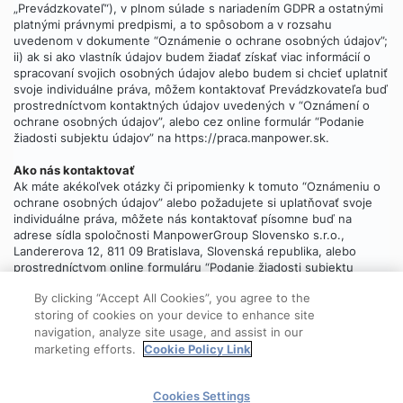
„Prevádzkovateľ“), v plnom súlade s nariadením GDPR a ostatnými
platnými právnymi predpismi, a to spôsobom a v rozsahu
uvedenom v dokumente “Oznámenie o ochrane osobných údajov”;
ii) ak si ako vlastník údajov budem žiadať získať viac informácií o
spracovaní svojich osobných údajov alebo budem si chcieť uplatniť
svoje individuálne práva, môžem kontaktovať Prevádzkovateľa buď
prostredníctvom kontaktných údajov uvedených v “Oznámení o
ochrane osobných údajov”, alebo cez online formulár “Podanie
žiadosti subjektu údajov” na https://praca.manpower.sk.
Ako nás kontaktovať
Ak máte akékoľvek otázky či pripomienky k tomuto “Oznámeniu o
ochrane osobných údajov” alebo požadujete si uplatňovať svoje
individuálne práva, môžete nás kontaktovať písomne buď na
adrese sídla spoločnosti ManpowerGroup Slovensko s.r.o.,
Landererova 12, 811 09 Bratislava, Slovenská republika, alebo
prostredníctvom online formuláru “Podanie žiadosti subjektu
údajov”, ktorý
nájdete tu
.
By clicking “Accept All Cookies”, you agree to the
storing of cookies on your device to enhance site
navigation, analyze site usage, and assist in our
marketing efforts.
Cookie Policy Link
© 2025 ManpowerGroup
Cookies Settings