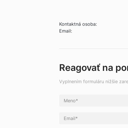
Kontaktná osoba:
Email:
Reagovať na p
Vyplnením formuláru nižšie zar