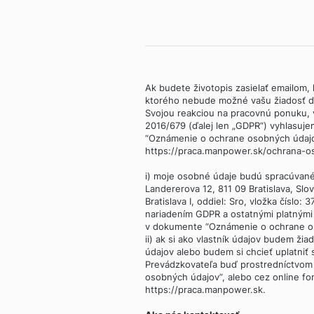
Ak budete životopis zasielať emailom, k
ktorého nebude možné vašu žiadosť ďa
Svojou reakciou na pracovnú ponuku,
2016/679 (ďalej len „GDPR“) vyhlasuje
“Oznámenie o ochrane osobných údajov”
https://praca.manpower.sk/ochrana-os
i) moje osobné údaje budú spracúvan
Landererova 12, 811 09 Bratislava, Sl
Bratislava I, oddiel: Sro, vložka číslo:
nariadením GDPR a ostatnými platným
v dokumente “Oznámenie o ochrane o
ii) ak si ako vlastník údajov budem žia
údajov alebo budem si chcieť uplatniť
Prevádzkovateľa buď prostredníctvom
osobných údajov”, alebo cez online fo
https://praca.manpower.sk.