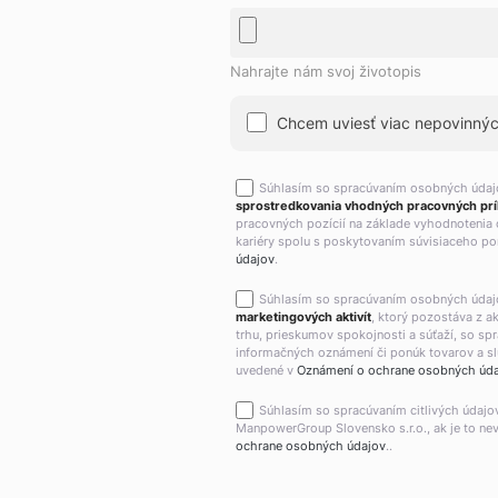
Nahrajte nám svoj životopis
Chcem uviesť viac nepovinných
Súhlasím so spracúvaním osobných úda
sprostredkovania vhodných pracovných príl
pracovných pozícií na základe vyhodnotenia 
kariéry spolu s poskytovaním súvisiaceho por
údajov
.
Súhlasím so spracúvaním osobných úda
marketingových aktivít
, ktorý pozostáva z 
trhu, prieskumov spokojnosti a súťaží, so sp
informačných oznámení či ponúk tovarov a slu
uvedené v
Oznámení o ochrane osobných úd
Súhlasím so spracúvaním citlivých údajo
ManpowerGroup Slovensko s.r.o., ak je to ne
ochrane osobných údajov
..