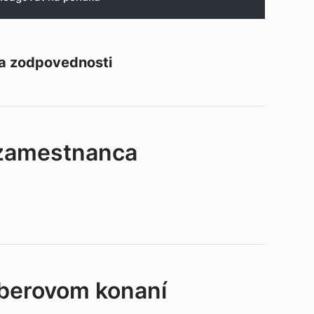
 a zodpovednosti
 zamestnanca
ýberovom konaní