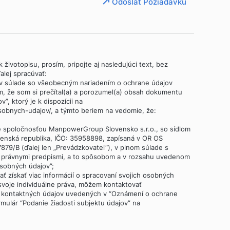
Odoslať Požiadavku
 životopisu, prosím, pripojte aj nasledujúci text, bez
lej spracúvať:
 v súlade so všeobecným nariadením o ochrane údajov
m, že som si prečítal(a) a porozumel(a) obsah dokumentu
, ktorý je k dispozícii na
obnych-udajov/, a týmto beriem na vedomie, že:
é spoločnosťou ManpowerGroup Slovensko s.r.o., so sídlom
ovenská republika, IČO: 35958898, zapísaná v OR OS
 37879/B (ďalej len „Prevádzkovateľ“), v plnom súlade s
i právnymi predpismi, a to spôsobom a v rozsahu uvedenom
sobných údajov”;
dať získať viac informácií o spracovaní svojich osobných
 svoje individuálne práva, môžem kontaktovať
 kontaktných údajov uvedených v “Oznámení o ochrane
rmulár “Podanie žiadosti subjektu údajov” na