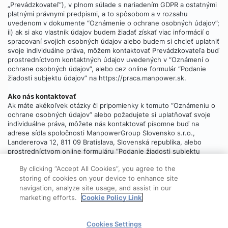
„Prevádzkovateľ“), v plnom súlade s nariadením GDPR a ostatnými
platnými právnymi predpismi, a to spôsobom a v rozsahu
uvedenom v dokumente “Oznámenie o ochrane osobných údajov”;
ii) ak si ako vlastník údajov budem žiadať získať viac informácií o
spracovaní svojich osobných údajov alebo budem si chcieť uplatniť
svoje individuálne práva, môžem kontaktovať Prevádzkovateľa buď
prostredníctvom kontaktných údajov uvedených v “Oznámení o
ochrane osobných údajov”, alebo cez online formulár “Podanie
žiadosti subjektu údajov” na https://praca.manpower.sk.
Ako nás kontaktovať
Ak máte akékoľvek otázky či pripomienky k tomuto “Oznámeniu o
ochrane osobných údajov” alebo požadujete si uplatňovať svoje
individuálne práva, môžete nás kontaktovať písomne buď na
adrese sídla spoločnosti ManpowerGroup Slovensko s.r.o.,
Landererova 12, 811 09 Bratislava, Slovenská republika, alebo
prostredníctvom online formuláru “Podanie žiadosti subjektu
údajov”, ktorý
nájdete tu
.
By clicking “Accept All Cookies”, you agree to the
storing of cookies on your device to enhance site
navigation, analyze site usage, and assist in our
marketing efforts.
Cookie Policy Link
© 2025 ManpowerGroup
Cookies Settings