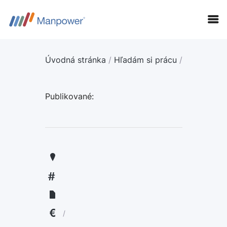
Úvodná stránka
/
Hľadám si prácu
/
Publikované:
KANDIDÁTI
FIRMY
LANGUAGE:
ENGLISH
/