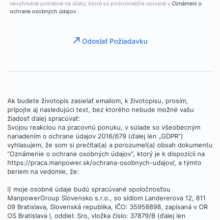
nevyhnutne potrebné na účely, ktoré sú podrobnejšie opísané v
Oznámení o
ochrane osobných údajov
..
Odoslať Požiadavku
Ak budete životopis zasielať emailom, k životopisu, prosím,
pripojte aj nasledujúci text, bez ktorého nebude možné vašu
žiadosť ďalej spracúvať:
Svojou reakciou na pracovnú ponuku, v súlade so všeobecným
nariadením o ochrane údajov 2016/679 (ďalej len „GDPR“)
vyhlasujem, že som si prečítal(a) a porozumel(a) obsah dokumentu
“Oznámenie o ochrane osobných údajov”, ktorý je k dispozícii na
https://praca.manpower.sk/ochrana-osobnych-udajov/, a týmto
beriem na vedomie, že:
i) moje osobné údaje budú spracúvané spoločnosťou
ManpowerGroup Slovensko s.r.o., so sídlom Landererova 12, 811
09 Bratislava, Slovenská republika, IČO: 35958898, zapísaná v OR
OS Bratislava I, oddiel: Sro, vložka číslo: 37879/B (ďalej len