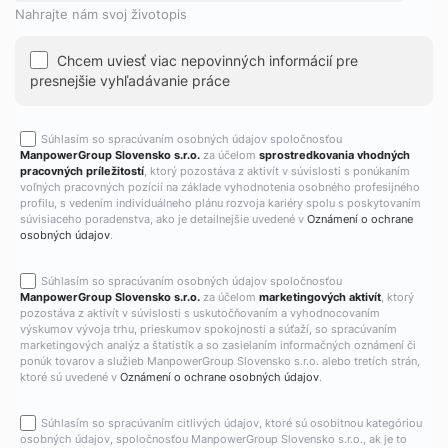
Nahrajte nám svoj životopis
Chcem uviesť viac nepovinných informácií pre
presnejšie vyhľadávanie práce
Súhlasím so spracúvaním osobných údajov spoločnosťou
ManpowerGroup Slovensko s.r.o.
za účelom
sprostredkovania vhodných
pracovných príležitostí
, ktorý pozostáva z aktivít v súvislosti s ponúkaním
voľných pracovných pozícií na základe vyhodnotenia osobného profesijného
profilu, s vedením individuálneho plánu rozvoja kariéry spolu s poskytovaním
súvisiaceho poradenstva, ako je detailnejšie uvedené v
Oznámení o ochrane
osobných údajov
.
Súhlasím so spracúvaním osobných údajov spoločnosťou
ManpowerGroup Slovensko s.r.o.
za účelom
marketingových aktivít
, ktorý
pozostáva z aktivít v súvislosti s uskutočňovaním a vyhodnocovaním
výskumov vývoja trhu, prieskumov spokojnosti a súťaží, so spracúvaním
marketingových analýz a štatistík a so zasielaním informačných oznámení či
ponúk tovarov a služieb ManpowerGroup Slovensko s.r.o. alebo tretích strán,
ktoré sú uvedené v
Oznámení o ochrane osobných údajov
.
Súhlasím so spracúvaním citlivých údajov, ktoré sú osobitnou kategóriou
osobných údajov, spoločnosťou ManpowerGroup Slovensko s.r.o., ak je to