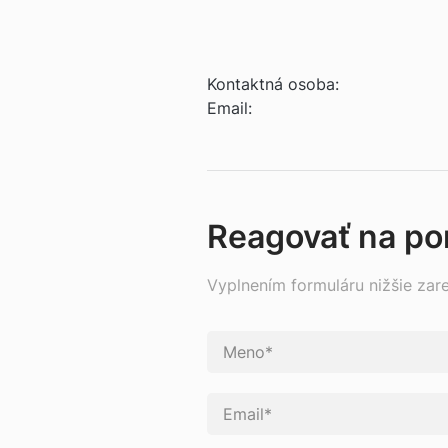
Kontaktná osoba:
Email:
Reagovať na p
Vyplnením formuláru nižšie zar