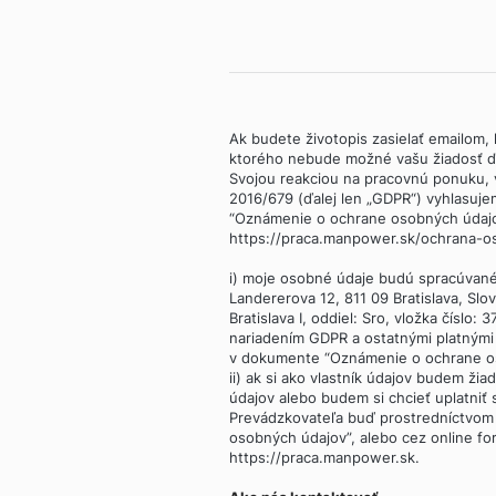
Ak budete životopis zasielať emailom, k
ktorého nebude možné vašu žiadosť ďa
Svojou reakciou na pracovnú ponuku,
2016/679 (ďalej len „GDPR“) vyhlasuje
“Oznámenie o ochrane osobných údajov”
https://praca.manpower.sk/ochrana-os
i) moje osobné údaje budú spracúvan
Landererova 12, 811 09 Bratislava, Sl
Bratislava I, oddiel: Sro, vložka číslo:
nariadením GDPR a ostatnými platným
v dokumente “Oznámenie o ochrane o
ii) ak si ako vlastník údajov budem žia
údajov alebo budem si chcieť uplatniť
Prevádzkovateľa buď prostredníctvom
osobných údajov”, alebo cez online fo
https://praca.manpower.sk.