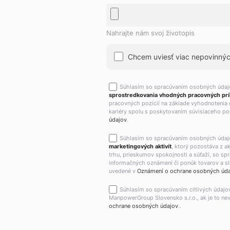
Nahrajte nám svoj životopis
Chcem uviesť viac nepovinných
Súhlasím so spracúvaním osobných úda
sprostredkovania vhodných pracovných príl
pracovných pozícií na základe vyhodnotenia 
kariéry spolu s poskytovaním súvisiaceho por
údajov
.
Súhlasím so spracúvaním osobných úda
marketingových aktivít
, ktorý pozostáva z 
trhu, prieskumov spokojnosti a súťaží, so sp
informačných oznámení či ponúk tovarov a slu
uvedené v
Oznámení o ochrane osobných úd
Súhlasím so spracúvaním citlivých údajo
ManpowerGroup Slovensko s.r.o., ak je to ne
ochrane osobných údajov
..