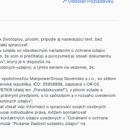
Odoslať Požiadavku
 životopisu, prosím, pripojte aj nasledujúci text, bez
lej spracúvať:
 v súlade so všeobecným nariadením o ochrane údajov
m, že som si prečítal(a) a porozumel(a) obsah dokumentu
, ktorý je k dispozícii na
obnych-udajov/, a týmto beriem na vedomie, že:
é spoločnosťou ManpowerGroup Slovensko s.r.o., so sídlom
ovenská republika, IČO: 35958898, zapísaná v OR OS
 37879/B (ďalej len „Prevádzkovateľ“), v plnom súlade s
i právnymi predpismi, a to spôsobom a v rozsahu uvedenom
sobných údajov”;
dať získať viac informácií o spracovaní svojich osobných
 svoje individuálne práva, môžem kontaktovať
 kontaktných údajov uvedených v “Oznámení o ochrane
rmulár “Podanie žiadosti subjektu údajov” na