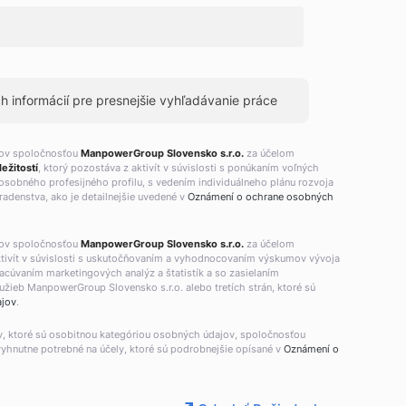
 informácií pre presnejšie vyhľadávanie práce
jov spoločnosťou
ManpowerGroup Slovensko s.r.o.
za účelom
ežitostí
, ktorý pozostáva z aktivít v súvislosti s ponúkaním voľných
osobného profesijného profilu, s vedením individuálneho plánu rozvoja
adenstva, ako je detailnejšie uvedené v
Oznámení o ochrane osobných
jov spoločnosťou
ManpowerGroup Slovensko s.r.o.
za účelom
aktivít v súvislosti s uskutočňovaním a vyhodnocovaním výskumov vývoja
racúvaním marketingových analýz a štatistík a so zasielaním
žieb ManpowerGroup Slovensko s.r.o. alebo tretích strán, ktoré sú
ajov
.
v, ktoré sú osobitnou kategóriou osobných údajov, spoločnosťou
vyhnutne potrebné na účely, ktoré sú podrobnejšie opísané v
Oznámení o