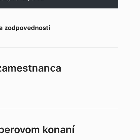
 a zodpovednosti
 zamestnanca
ýberovom konaní